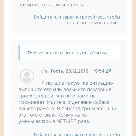
возможность найти юриста.
Войдите
или
зарегистрируйтесь
, чтобы
оставлять комментарии
Скажите пожалуйста?возможна ваша помощ в Нижнем Новгороде?Я не могу получать субсидии по инвалидности 2 гр,с 2014 года,так как со мной прописан сын,он учился на дневном,сначала из-за этого я не могла…
Гость
:
Гость
, 23.12.2016 - 19:54
Я попал в такую же ситуацию ,
выпишите его или возьмите показания
троих соседей, что он с вами не
проживает. Идите в отделение собеса
вашего района. Я побегал три месяца, но
это того стоило, коммуналка
уменьшилась в ЧЕТЫРЕ раза.
Войдите
или
зарегистрируйтесь
, чтобы