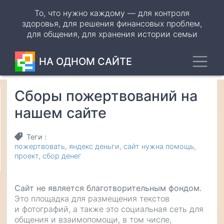
Перейти
То, что нужно каждому — для контроля
к
здоровья, для решения финансовых проблем,
основному
для общения, для хранения истории семьи
содержанию
Toggl
НА ОДНОМ САЙТЕ
Сборы пожертвований на
Odnoklassniki
нашем сайте
VK
Теги
WhatsApp
пожертвовать
яндекс деньги
сайт нужна помощь
проект
сбор денег
Telegram
Сайт не является благотворительным фондом.
Это площадка для размещения текстов
и фотографий, а также это социальная сеть для
общения и взаимопомощи, в том числе,