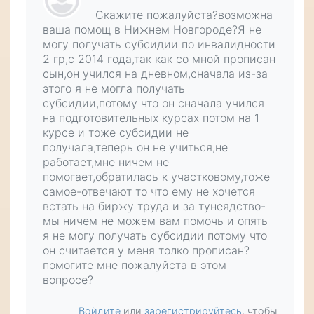
Скажите пожалуйста?возможна
ваша помощ в Нижнем Новгороде?Я не
могу получать субсидии по инвалидности
2 гр,с 2014 года,так как со мной прописан
сын,он учился на дневном,сначала из-за
этого я не могла получать
субсидии,потому что он сначала учился
на подготовительных курсах потом на 1
курсе и тоже субсидии не
получала,теперь он не учиться,не
работает,мне ничем не
помогает,обратилась к участковому,тоже
самое-отвечают то что ему не хочется
встать на биржу труда и за тунеядство-
мы ничем не можем вам помочь и опять
я не могу получать субсидии потому что
он считается у меня толко прописан?
помогите мне пожалуйста в этом
вопросе?
Войдите
или
зарегистрируйтесь
, чтобы