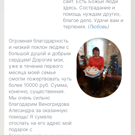
сайт. Есть Божьи люди
здесь. Сострадание и
помощь нуждам других,
благое дело. Удачи вам и
терпения.
(
Любовь
)
Огромная благодарность
и низкий поклон людям с
большой душой и добрым
сердцем! Дорогие мои,
уже в течение первого
месяца моей семье
смогли пожертвовать чуть
более 10000 руб. Сумма,
конечно, существенная.
Мы очень сильно
благодарим Виногридова
Алесандра за оказанную
помощь! Я сумела
отослать на его адрес мой
подарок с