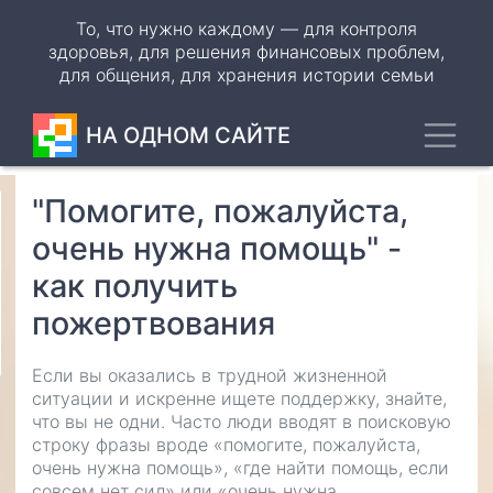
Перейти
То, что нужно каждому — для контроля
к
здоровья, для решения финансовых проблем,
основному
для общения, для хранения истории семьи
содержанию
Toggl
НА ОДНОМ САЙТЕ
"Помогите, пожалуйста,
Odnoklassniki
очень нужна помощь" -
VK
как получить
WhatsApp
пожертвования
Telegram
Если вы оказались в трудной жизненной
ситуации и искренне ищете поддержку, знайте,
что вы не одни. Часто люди вводят в поисковую
строку фразы вроде «помогите, пожалуйста,
очень нужна помощь», «где найти помощь, если
совсем нет сил» или «очень нужна