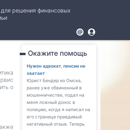
, для решения финансовых
мьи
Footer
User
account
Окажите помощь
menu
Нужен адвокат, пенсии не
итика
хватает
ервис
Юрист Бендер из Омска,
ить о
ранее уже обвиненный в
мошенничестве, подал на
меня ложный донос в
полицию, когда я написал на
его странице правдивый
:
негативный отзыв. Теперь
также