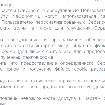
аницы.
е сайтом NaOdnom.ru оборудованию Пользоват
айту NaOdnom.ru, могут использоваться с
 Пользователю персонализированных Сервис
льских целях, а также для улучшения Сер
что оборудование и программное обеспече
сайтов в сети интернет могут обладать фун
cookie (для любых сайтов или для определ
олученных файлов cookie.
ить, что предоставление определенного Се
то прием и получение файлов cookie разр
 содержание и технические параметры определ
зменяться без предварительного уведомл
 повлечь невозможность доступа к частям 
ии.