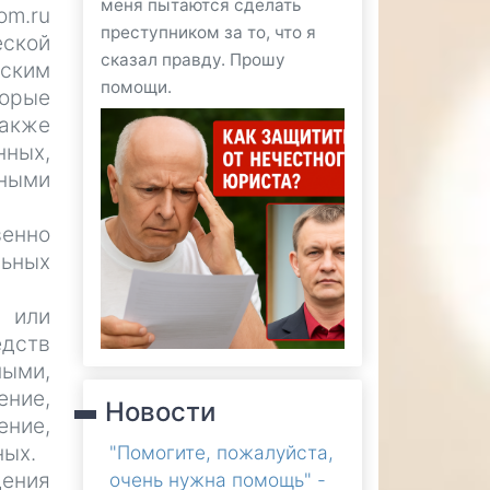
меня пытаются сделать
om.ru
преступником за то, что я
еской
сказал правду. Прошу
рским
помощи.
орые
акже
нных,
ными
венно
ьных
 или
дств
ными,
ение,
Новости
ение,
ных.
"Помогите, пожалуйста,
дения
очень нужна помощь" -