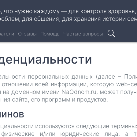
о, что нужно каждому — для контроля здоровья
роблем, для общения, для хранения истории се
ватели
Отзывы
Помощь
Частые вопросы
Поиск
денциальности
льности персональных данных (далее – Пол
в отношении всей информации, которую web-с
 на доменном имени NaOdnom.ru, может получ
ния сайта, его программ и продуктов.
минов
енциальности используются следующие термины
– физические и/или юридические лица, а 