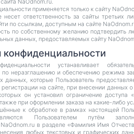
 сайта NaOdnom.ru.
иальности применяется только к сайту NaOdno
 несет ответственность за сайты третьих ли
ти по ссылкам, доступным на сайте NaOdnom.r
ность по собственному желанию подтвердить 
ьных данных, предоставляемых сайту NaOdnom
и конфиденциальности
иденциальности устанавливает обязатель
 по неразглашению и обеспечению режима з
х данных, которые Пользователь предоставля
регистрации на сайте, при внесении данных о
которых он установил ограничение доступа 
 также при оформлении заказа на какие-либо ус
ешённые к обработке в рамках настоящей Пол
тавляются Пользователем путём заполн
 NaOdnom.ru в разделе «Фамилия Имя Отчеств
внесения любых текстовых и графических дан