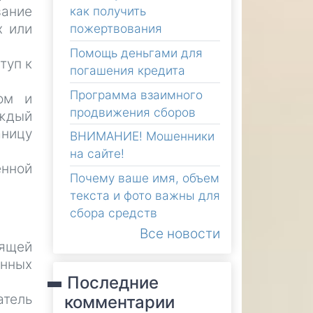
вание
как получить
х или
пожертвования
Помощь деньгами для
туп к
погашения кредита
Программа взаимного
ром и
продвижения сборов
аждый
ницу
ВНИМАНИЕ! Мошенники
на сайте!
енной
Почему ваше имя, объем
текста и фото важны для
сбора средств
Все новости
оящей
нных
Последние
атель
комментарии