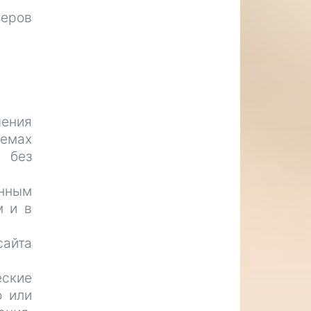
неров
чения
емах
 без
енным
м и в
айта
еские
о или