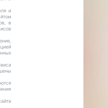
еля и
айтом
ов, в
висов
ние,
кцией
енных
рвиса
ешены
яются
ения
сайта