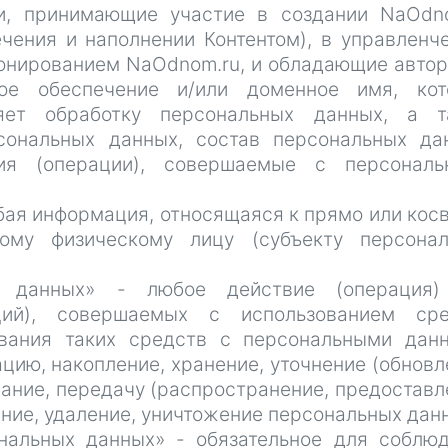
и, принимающие участие в создании NaOdn
чения и наполнении Контентом), в управленч
ионированием NaOdnom.ru, и обладающие авто
ое обеспечение и/или доменное имя, кот
яет обработку персональных данных, а т
сональных данных, состав персональных да
ия (операции), совершаемые с персональ
юбая информация, относящаяся к прямо или кос
ому физическому лицу (субъекту персонал
ых данных» - любое действие (операция)
ций), совершаемых с использованием сре
ования таких средств с персональными дан
ацию, накопление, хранение, уточнение (обновл
вание, передачу (распространение, предоставл
ание, удаление, уничтожение персональных дан
сональных данных» - обязательное для соблю