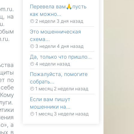
Перевела вам🙏пусть
m.ru.
как можно…
ц, на
2 недели 3 дня назад
u.
любым
Это мошенническая
.ru.
схема…
3 недели 4 дня назад
Да, только что пришло…
4 недели назад
ства
ащиты
Пожалуйста, помогите
ет по
собрать…
 себе
1 месяц 2 недели назад
«Кому
Если вам пишут
луги.
мошенники на…
итики
1 месяц 3 недели назад
ения
о», а
ных в