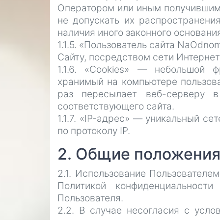
Оператором или иным получившим
не допускать их распространени
наличия иного законного основания
1.1.5. «Пользователь сайта NaOdno
Сайту, посредством сети Интерне
1.1.6. «Cookies» — небольшой 
хранимый на компьютере пользова
раз пересылает веб-серверу в
соответствующего сайта.
1.1.7. «IP-адрес» — уникальный с
по протоколу IP.
2. Общие положени
2.1. Использование Пользователе
Политикой конфиденциальности
Пользователя.
2.2. В случае несогласия с усл