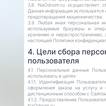
3.8. NaOdnom.ru осуществляет с
Данная информация используется 
предотвращения мошенничества.
3.9. Любая иная персональная и
используемые браузеры и опер
хранению и нераспространению, з
настоящей Политики конфиденциал
4. Цели сбора перс
пользователя
4.1. Персональные данные Поль
использовать в целях:
4.1.1. Идентификация Пользовате
оформления заказа на услугу и 
дистанционным способом с Сайтом
4.1.2. Предоставление Пользоват
NaOdnom.ru.