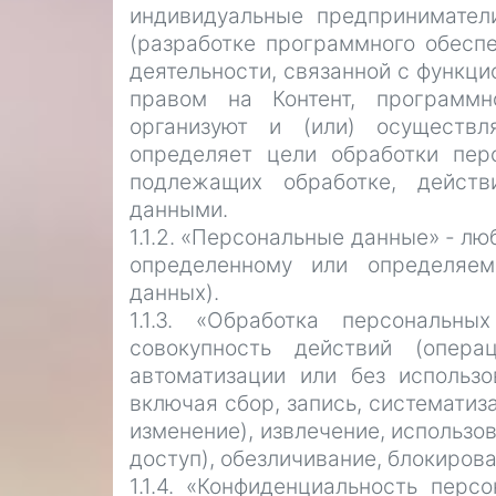
индивидуальные предпринимател
(разработке программного обеспе
деятельности, связанной с функц
правом на Контент, программн
организуют и (или) осуществл
определяет цели обработки пер
подлежащих обработке, действ
данными.
1.1.2. «Персональные данные» - л
определенному или определяем
данных).
1.1.3. «Обработка персональн
совокупность действий (опера
автоматизации или без использ
включая сбор, запись, систематиз
изменение), извлечение, использо
доступ), обезличивание, блокиров
1.1.4. «Конфиденциальность пер