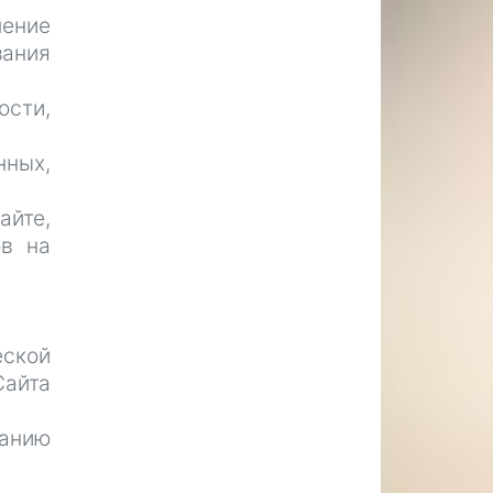
ение
зания
ости,
ных,
йте,
ов на
ской
айта
ванию