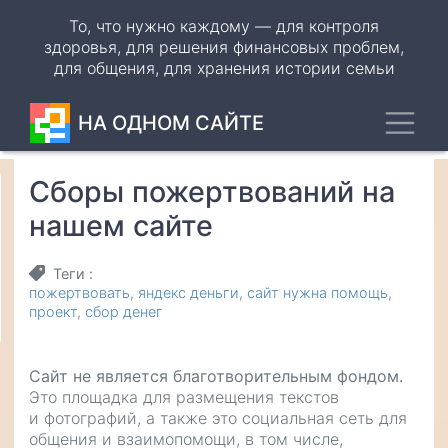
Перейти
То, что нужно каждому — для контроля
к
здоровья, для решения финансовых проблем,
основному
для общения, для хранения истории семьи
содержанию
Toggl
НА ОДНОМ САЙТЕ
Сборы пожертвований на
Odnoklassniki
нашем сайте
VK
Теги
WhatsApp
пожертвовать
яндекс деньги
сайт нужна помощь
проект
сбор денег
Telegram
Сайт не является благотворительным фондом.
Это площадка для размещения текстов
и фотографий, а также это социальная сеть для
общения и взаимопомощи, в том числе,