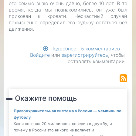
его семью знаю очень давно, более 10 лет. В то
время, когда мы познакомились, он уже был
прикован к кровати. Несчастный случай
пожизненно определил его судьбу остаться без
движения.
Подробнее
о
5 комментариев
Войдите
или
зарегистрируйтесь
Сбор
, чтобы
оставлять комментарии
денежных
средств
на
подъемник
SAVVA-
150
Окажите помощь
Правоохранительная система в России — чемпион по
футболу
Как я потерял 20 миллионов, поверив в дружбу, и
почему в России это никого не волнует и