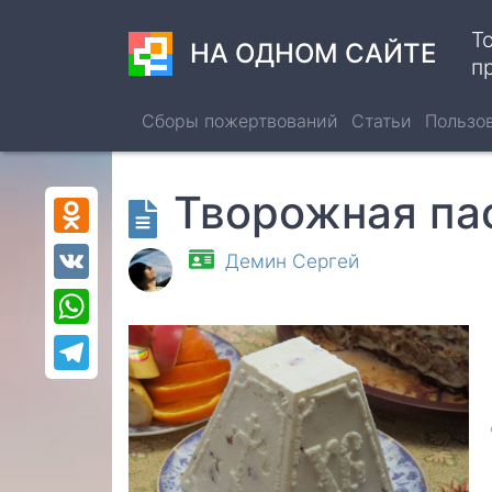
Перейти
Т
к
НА ОДНОМ САЙТЕ
п
основному
содержанию
Сборы пожертвований
Статьи
Пользо
Творожная па
Odnoklassniki
VK
Демин Сергей
WhatsApp
Telegram