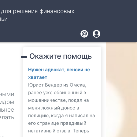
, для решения финансовых
мьи
Footer
User
account
Окажите помощь
menu
Нужен адвокат, пенсии не
хватает
Юрист Бендер из Омска,
ранее уже обвиненный в
ными
мошенничестве, подал на
видом
меня ложный донос в
льнее
полицию, когда я написал на
лать
его странице правдивый
негативный отзыв. Теперь