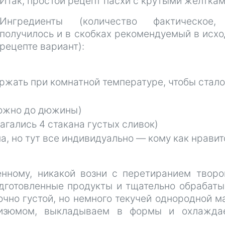
Итак, простой рецепт пасхи с крутыми желткам
Ингредиенты (количество фактическое,
получилось и в скобках рекомендуемый в исх
рецепте вариант):
ержать при комнатной температуре, чтобы стало
можно до дюжины)
агались 4 стакана густых сливок)
а, но тут все индивидуально — кому как нравит
нному, никакой возни с перетиранием твор
дготовленные продукты и тщательно обрабат
чно густой, но немного текучей однородной м
изюмом, выкладываем в формы и охлажда