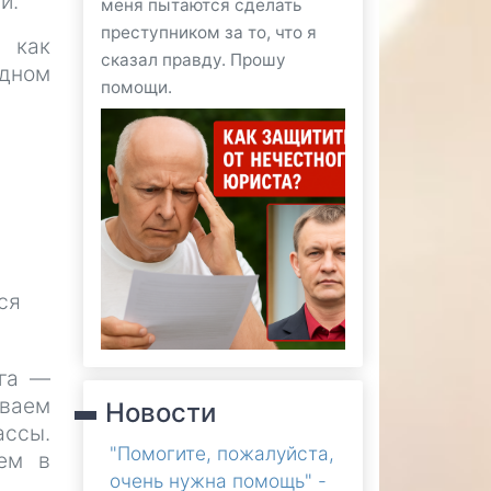
и.
меня пытаются сделать
преступником за то, что я
 как
сказал правду. Прошу
одном
помощи.
ся
ога —
ываем
Новости
ассы.
"Помогите, пожалуйста,
ем в
очень нужна помощь" -