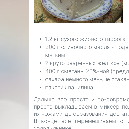
1,2 кг сухого жирного творога
300 г сливочного масла - под
мягким
7 круто сваренных желтков (
400 г сметаны 20%-ной (предл
сахара немного меньше стакан
пакетик ванилина.
Дальше все просто и по-совреме
просто выкладываем в миксер по
их ножами до образования достато
В конце все перемешиваем с 
холодильнике.