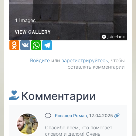
1 Images
VIEW GALLERY
Odnoklassniki
VK
WhatsApp
Telegram
Войдите
или
зарегистрируйтесь
, чтобы
оставлять комментарии
Комментарии
Янышев Роман
, 12.04.2025
Спасибо всем, кто помогает
словом и делом! Очень