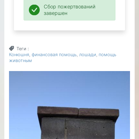
Сбор пожертвований
завершен
Теги
Конюшня
финансовая помощь
лошади
помощь
животным