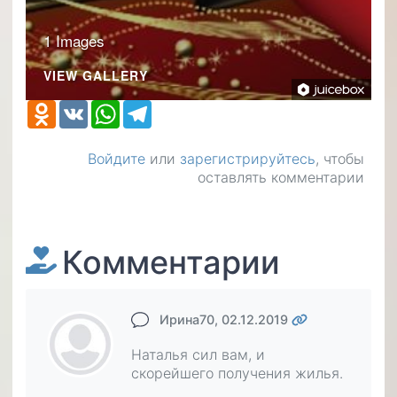
1 Images
VIEW GALLERY
Odnoklassniki
VK
WhatsApp
Telegram
Войдите
или
зарегистрируйтесь
, чтобы
оставлять комментарии
Комментарии
Ирина70
, 02.12.2019
Наталья сил вам, и
скорейшего получения жилья.