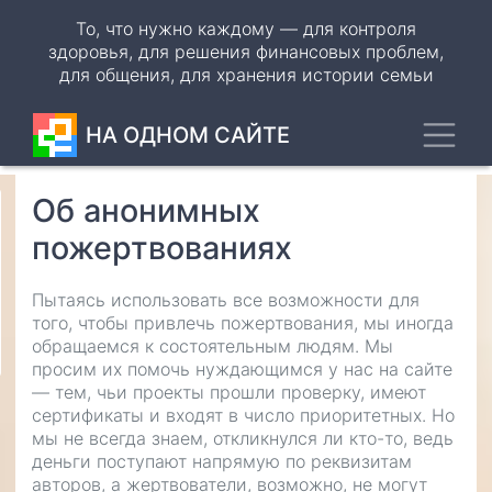
Перейти
То, что нужно каждому — для контроля
к
здоровья, для решения финансовых проблем,
основному
для общения, для хранения истории семьи
содержанию
Toggl
НА ОДНОМ САЙТЕ
Об анонимных
Odnoklassniki
пожертвованиях
VK
Пытаясь использовать все возможности для
WhatsApp
того, чтобы привлечь пожертвования, мы иногда
обращаемся к состоятельным людям. Мы
Telegram
просим их помочь нуждающимся у нас на сайте
— тем, чьи проекты прошли проверку, имеют
сертификаты и входят в число приоритетных. Но
мы не всегда знаем, откликнулся ли кто-то, ведь
деньги поступают напрямую по реквизитам
авторов, а жертвователи, возможно, не могут