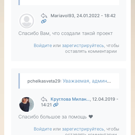
Mariavol93
, 24.01.2022 - 18:42
Спасибо Вам, что создали такой проект
Войдите
или
зарегистрируйтесь
, чтобы
оставлять комментарии
Уважаемая, администрация сайта! Огромная просьба, если у Вас есть возможность, обратиться к состаятельным людям, то помогите Кругловой Милане, маме Елисея. У малыша есть огромные шансы стать…
pchelkasveta29
:
Круглова Милан…
, 12.04.2019 -
14:21
Спасибо большое за помощь ❤️
Войдите
или
зарегистрируйтесь
, чтобы
оставлять комментарии