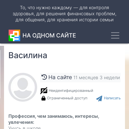
Перейти
То, что нужно каждому — для контроля
к
здоровья, для решения финансовых проблем,
основному
для общения, для хранения истории семьи
содержанию
Toggl
НА ОДНОМ САЙТЕ
Василина
Odnoklassniki
VK
На сайте
11 месяцев 3 недели
WhatsApp
Неидентифицированный
Telegram
Ограниченный доступ
Написать
Профессия, чем занимаюсь, интересы,
увлечения
Учусь в школе