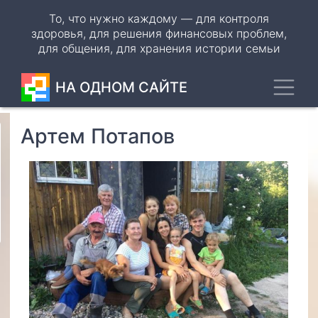
Перейти
То, что нужно каждому — для контроля
к
здоровья, для решения финансовых проблем,
основному
для общения, для хранения истории семьи
содержанию
Toggl
НА ОДНОМ САЙТЕ
Артем Потапов
Odnoklassniki
VK
WhatsApp
Telegram