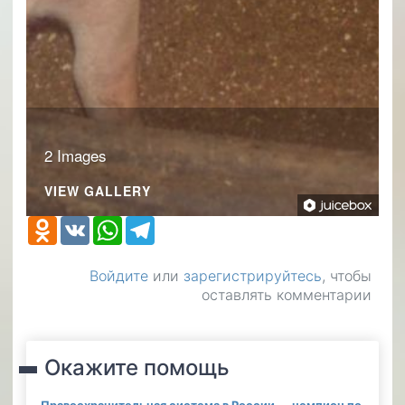
2 Images
VIEW GALLERY
Odnoklassniki
VK
WhatsApp
Telegram
Войдите
или
зарегистрируйтесь
, чтобы
оставлять комментарии
Окажите помощь