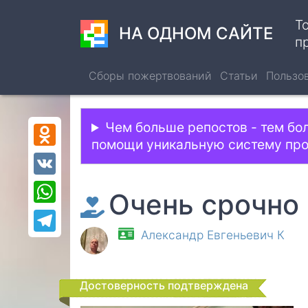
Перейти
Т
к
НА ОДНОМ САЙТЕ
п
основному
содержанию
Сборы пожертвований
Статьи
Пользо
Чем больше репостов - тем бо
Odnoklassniki
помощи уникальную систему пр
VK
WhatsApp
Очень срочно
Telegram
Александр Евгеньевич К
Достоверность подтверждена