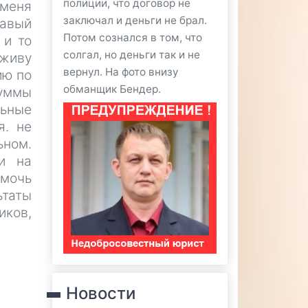
полиции, что договор не
 меня
заключал и деньги не брал.
равый
Потом сознался в том, что
 и то
солгал, но деньги так и не
 живу
вернул. На фото внизу
ию по
обманщик Бендер.
суммы
ьные
я. не
ном.
и на
омочь
таты
иков,
Новости