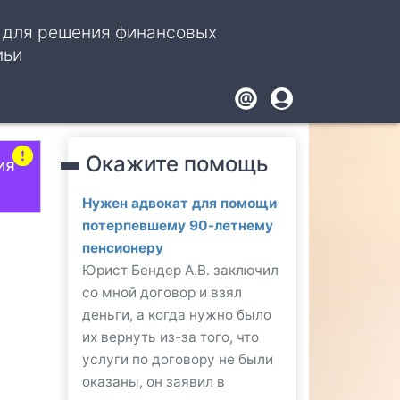
, для решения финансовых
мьи
Footer
User
account
Окажите помощь
menu
ия
Нужен адвокат для помощи
потерпевшему 90-летнему
пенсионеру
Юрист Бендер А.В. заключил
со мной договор и взял
деньги, а когда нужно было
их вернуть из-за того, что
услуги по договору не были
оказаны, он заявил в