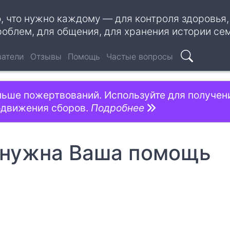
о, что нужно каждому — для контроля здоровья
роблем, для общения, для хранения истории се
ватели
Отзывы
Помощь
Частые вопросы
Поиск
льше пожертвований. Используйте для получен
одвижения сборов.
Подробнее
 нужна Ваша помощь